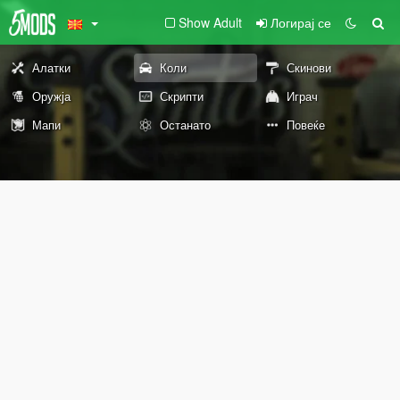
Show Adult
Логирај се
Алатки
Коли
Скинови
Оружја
Скрипти
Играч
Мапи
Останато
Повеќе