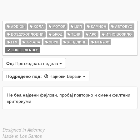
ADD-ON
КОЛА
МОТОР
ЏИП
КАМИОН
АВТОБУС
ВОЗДУХОПЛОВНИ
БРОД
ТЕНК
APC
ИТНО ВОЗИЛО
ELS
ТРКАЛА
ЗВУК
ХЕНДЛИНГ
MENYOO
LORE FRIENDLY
Од:
Претходната недела
Подредено под:
Најнови Верзии
Не беа најдени фајлови, пробај повторно и смени филтени
критериуми
Designed in Alderney
Made in Los Santos