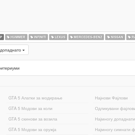
P
HUMMER
INFINITI
LEXUS
MERCEDES-BENZ
NISSAN
R
 допаднато
ритериуми
GTA 5 Алатки за модирање
Најнови Фајлови
GTA 5 Модови за коли
Одликувани фајлов
GTA 5 скинови за возила
Најмногу допаднати
GTA 5 Модови за оружја
Најмногу симнати ф