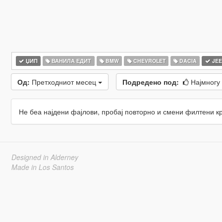
ЏИП
ВАНИЛА ЕДИТ
BMW
CHEVROLET
DACIA
JEE
Од:
Претходниот месец
Подредено под:
Најмногу
Не беа најдени фајлови, пробај повторно и смени филтени к
Designed in Alderney
Made in Los Santos