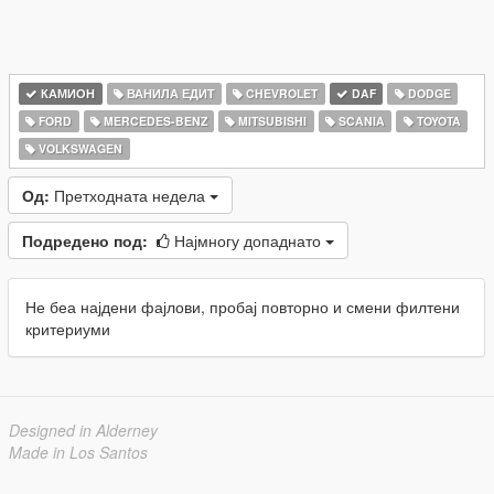
КАМИОН
ВАНИЛА ЕДИТ
CHEVROLET
DAF
DODGE
FORD
MERCEDES-BENZ
MITSUBISHI
SCANIA
TOYOTA
VOLKSWAGEN
Од:
Претходната недела
Подредено под:
Најмногу допаднато
Не беа најдени фајлови, пробај повторно и смени филтени
критериуми
Designed in Alderney
Made in Los Santos