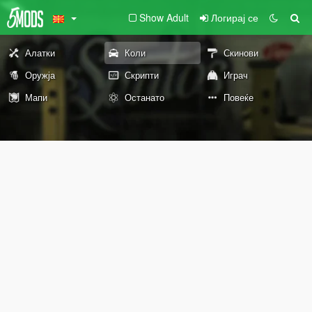
Show Adult
Логирај се
Алатки
Коли
Скинови
Оружја
Скрипти
Играч
Мапи
Останато
Повеќе