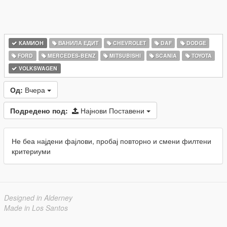
КАМИОН
ВАНИЛА ЕДИТ
CHEVROLET
DAF
DODGE
FORD
MERCEDES-BENZ
MITSUBISHI
SCANIA
TOYOTA
VOLKSWAGEN
Од:
Вчера
Подредено под:
Најнови Поставени
Не беа најдени фајлови, пробај повторно и смени филтени
критериуми
Designed in Alderney
Made in Los Santos