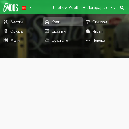
Show Adult
Логирај се
Алатки
Коли
Скинови
Оружја
Скрипти
Играч
Мапи
Останато
Повеќе