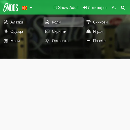
Show Adult
Логирај се
Алатки
Коли
Скинови
Оружја
Скрипти
Играч
Мапи
Останато
Повеќе