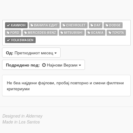
КАМИОН
ВАНИЛА ЕДИТ
CHEVROLET
DAF
DODGE
FORD
MERCEDES-BENZ
MITSUBISHI
SCANIA
TOYOTA
VOLKSWAGEN
Од:
Претходниот месец
Подредено под:
Најнови Верзии
Не беа најдени фајлови, пробај повторно и смени филтени
критериуми
Designed in Alderney
Made in Los Santos