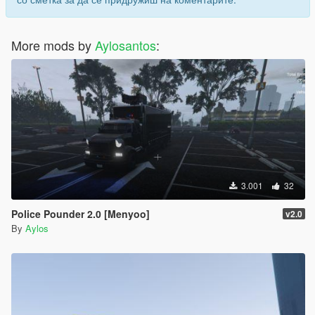
More mods by
Aylosantos
:
3.001
32
Police Pounder 2.0 [Menyoo]
v2.0
By
Aylos