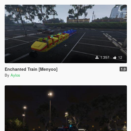
1.357
12
Enchanted Train [Menyoo]
1.0
By
Aylos