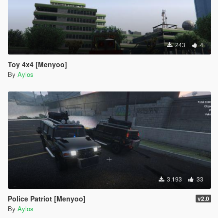
243
4
Toy 4x4 [Menyoo]
By
Aylos
3.193
33
Police Patriot [Menyoo]
v2.0
By
Aylos