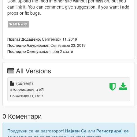
Dont upload the mod in other site without permission, but you
can link it. You can comment, give suggestion, if you want i add
props or fix bugs.
MENYOO
Септември 11, 2019
Првпат Додадено:
Септември 23, 2019
Последно Ажурирање:
пред 2 саати
Последно Симнување:
All Versions
(current)
3.072 симнато
, 4 KB
Септември 11, 2019
0 Коментари
Придружи се на разговорот!
Најави Се
или
Регистрирај се
со сметка за да се придружиш на коментарите.