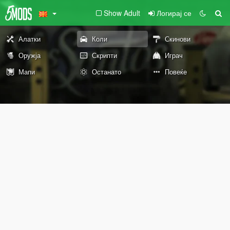
Show Adult
Логирај се
Алатки
Коли
Скинови
Оружја
Скрипти
Играч
Мапи
Останато
Повеќе