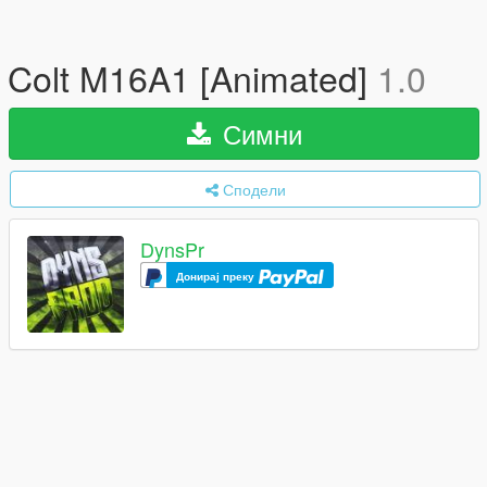
Colt M16A1 [Animated]
1.0
Симни
Сподели
DynsPr
Донирај преку