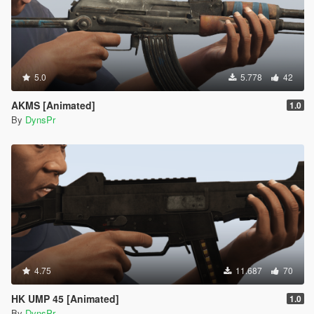
5.0
5.778
42
AKMS [Animated]
1.0
By
DynsPr
4.75
11.687
70
HK UMP 45 [Animated]
1.0
By
DynsPr