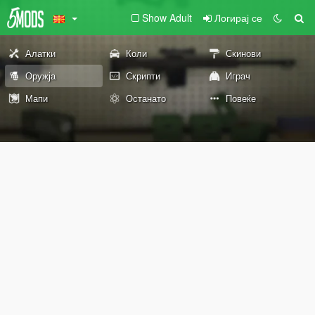
Show Adult
Логирај се
Алатки
Коли
Скинови
Оружја
Скрипти
Играч
Мапи
Останато
Повеќе