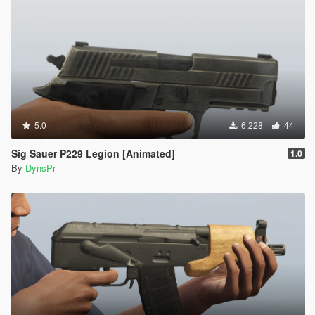
5.0
6.228
44
Sig Sauer P229 Legion [Animated]
1.0
By
DynsPr