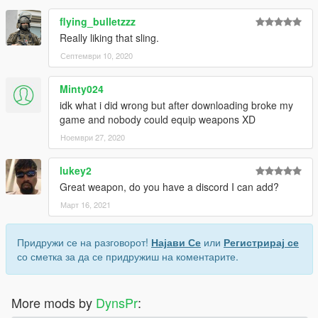
flying_bulletzzz
Really liking that sling.
Септември 10, 2020
Minty024
idk what i did wrong but after downloading broke my
game and nobody could equip weapons XD
Ноември 27, 2020
lukey2
Great weapon, do you have a discord I can add?
Март 16, 2021
Придружи се на разговорот!
Најави Се
или
Регистрирај се
со сметка за да се придружиш на коментарите.
More mods by
DynsPr
: