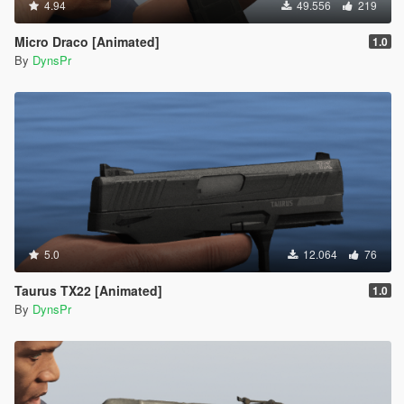
4.94
49.556
219
Micro Draco [Animated]
1.0
By
DynsPr
5.0
12.064
76
Taurus TX22 [Animated]
1.0
By
DynsPr