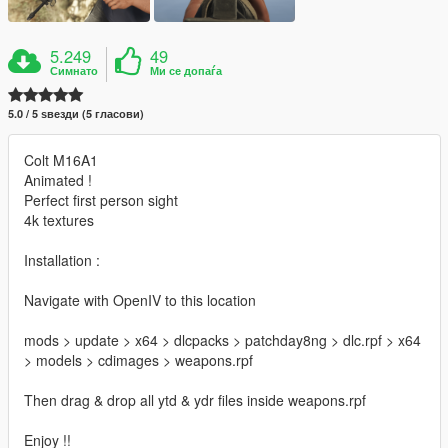
5.249
49
Симнато
Ми се допаѓа
5.0 / 5 ѕвезди (5 гласови)
Colt M16A1
Animated !
Perfect first person sight
4k textures
Installation :
Navigate with OpenIV to this location
mods > update > x64 > dlcpacks > patchday8ng > dlc.rpf > x64
> models > cdimages > weapons.rpf
Then drag & drop all ytd & ydr files inside weapons.rpf
Enjoy !!