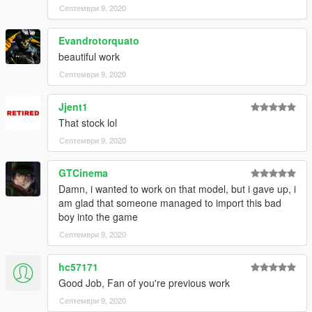
Септември 9, 2020
Evandrotorquato
beautiful work
Септември 9, 2020
Jjent1
That stock lol
Септември 9, 2020
GTCinema
Damn, i wanted to work on that model, but i gave up, i
am glad that someone managed to import this bad
boy into the game
Септември 9, 2020
hc57171
Good Job, Fan of you're previous work
Септември 9, 2020