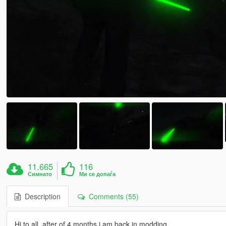
11.665
116
Симнато
Ми се допаѓа
Description
Comments (55)
Hi to all, after of 4 months i am back in modding