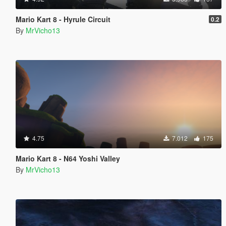
Mario Kart 8 - Hyrule Circuit
0.2
By
MrVicho13
4.75
7.012
175
Mario Kart 8 - N64 Yoshi Valley
By
MrVicho13