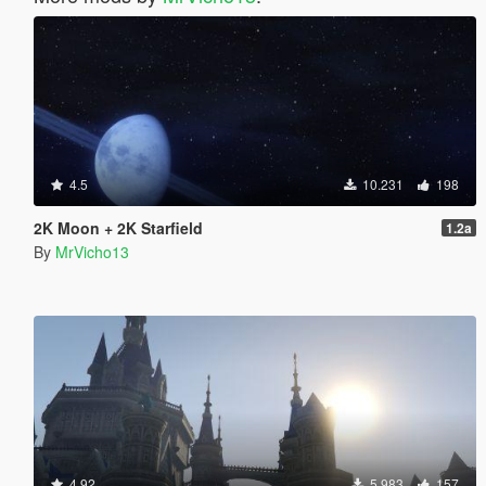
4.5
10.231
198
2K Moon + 2K Starfield
1.2a
By
MrVicho13
4.92
5.983
157