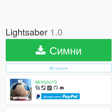
Lightsaber
1.0
Симни
Сподели
MrVicho13
Донирај преку