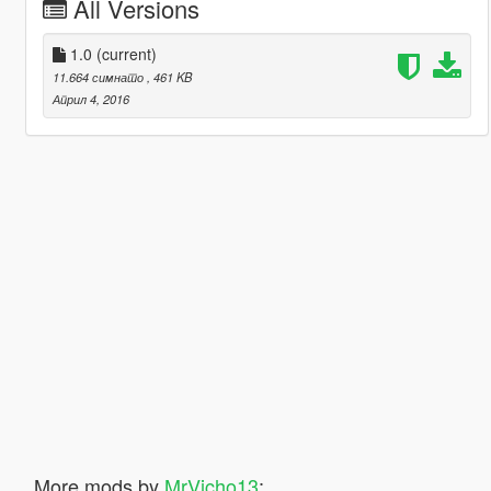
All Versions
1.0
(current)
11.664 симнато
, 461 KB
Април 4, 2016
More mods by
MrVicho13
: