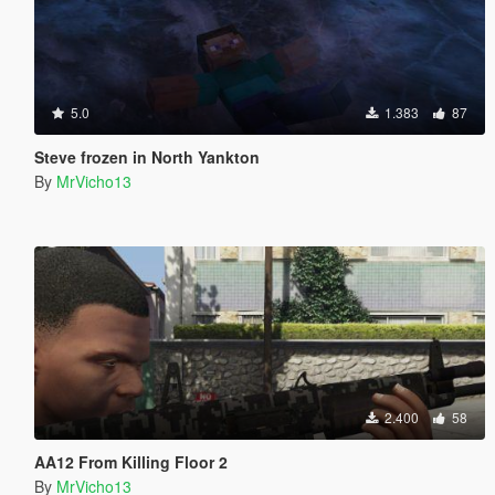
5.0
1.383
87
Steve frozen in North Yankton
By
MrVicho13
2.400
58
AA12 From Killing Floor 2
By
MrVicho13