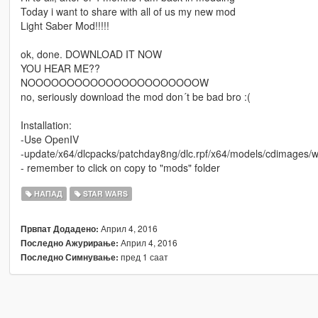
Today i want to share with all of us my new mod
Light Saber Mod!!!!!
ok, done. DOWNLOAD IT NOW
YOU HEAR ME??
NOOOOOOOOOOOOOOOOOOOOOOW
no, seriously download the mod don´t be bad bro :(
Installation:
-Use OpenIV
-update/x64/dlcpacks/patchday8ng/dlc.rpf/x64/models/cdimages/
- remember to click on copy to "mods" folder
НАПАД
STAR WARS
Април 4, 2016
Првпат Додадено:
Април 4, 2016
Последно Ажурирање:
пред 1 саат
Последно Симнување: