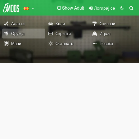
Show Adult
Логирај се
Алатки
Коли
Скинови
Оружја
Скрипти
Играч
Мапи
Останато
Повеќе