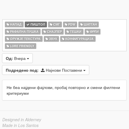
НАПАД
ПИШТОЛ
СМГ
PDW
ШАТГАН
РАФАЛНА ПУШКА
СНАЈПЕР
ТЕШКИ
ФРЛИ
ОРУЖЈЕ ТЕКСТУРА
ЗВУК
КОНФИГУРАЦИЈА
LORE FRIENDLY
Од:
Вчера
Подредено под:
Најнови Поставени
Не беа најдени фајлови, пробај повторно и смени филтени
критериуми
Designed in Alderney
Made in Los Santos