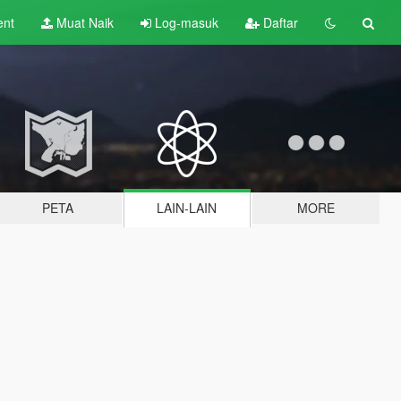
ent
Muat Naik
Log-masuk
Daftar
PETA
LAIN-LAIN
MORE