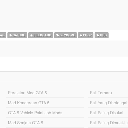
LAG
NATURE
BILLBOARD
SKYDOME
PROP
HUD
Peralatan Mod GTA 5
Fail Terbaru
Mod Kenderaan GTA 5
Fail Yang Diketenga
GTA 5 Vehicle Paint Job Mods
Fail Paling Disukai
Mod Senjata GTA 5
Fail Paling Dimuat-t