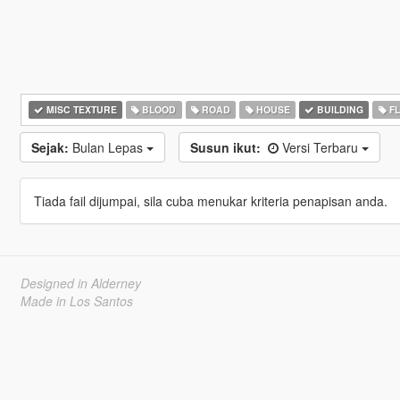
MISC TEXTURE
BLOOD
ROAD
HOUSE
BUILDING
F
Sejak:
Bulan Lepas
Susun ikut:
Versi Terbaru
Tiada fail dijumpai, sila cuba menukar kriteria penapisan anda.
Designed in Alderney
Made in Los Santos