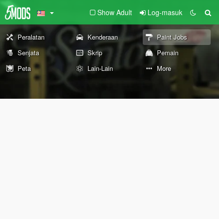
Show Adult
Log-masuk
Peralatan
Kenderaan
Paint Jobs
Senjata
Skrip
Pemain
Peta
Lain-Lain
More