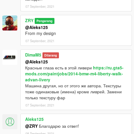
07 September, 2021
ZRY
Pengarang
@Aleks125
From my design
07 September, 2021
DimaM5
Dilarang
@Aleks125
Красные глаза есть в этой ливери
https://ru.gta5-
mods.com/paintjobs/2014-bmw-m4-liberty-walk-
advan-livery
Машина другая, но от этого же автора. Текстуры
тоже одинаковые (имена) кроме ливрей. Замени
только текстуру фар
07 September, 2021
Aleks125
@ZRY
Благодарю за ответ!
08 September, 2021