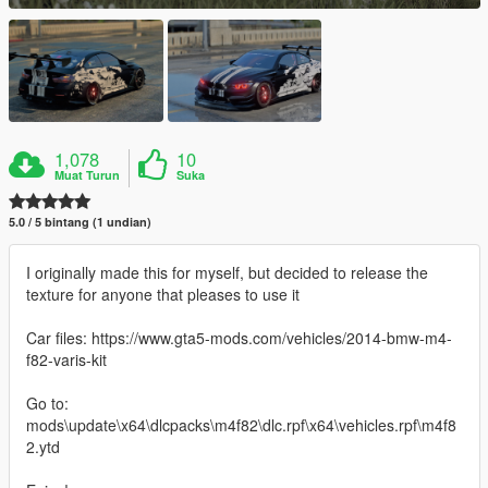
1,078
10
Muat Turun
Suka
5.0 / 5 bintang (1 undian)
I originally made this for myself, but decided to release the
texture for anyone that pleases to use it
Car files: https://www.gta5-mods.com/vehicles/2014-bmw-m4-
f82-varis-kit
Go to:
mods\update\x64\dlcpacks\m4f82\dlc.rpf\x64\vehicles.rpf\m4f8
2.ytd