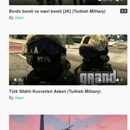
Bordo bereli ve mavi bereli [2K] (Turkish Military)
1.1
By
okan
5.0
2,936
8
Türk Silahlı Kuvvetleri Askeri (Turkish Military)
By
okan