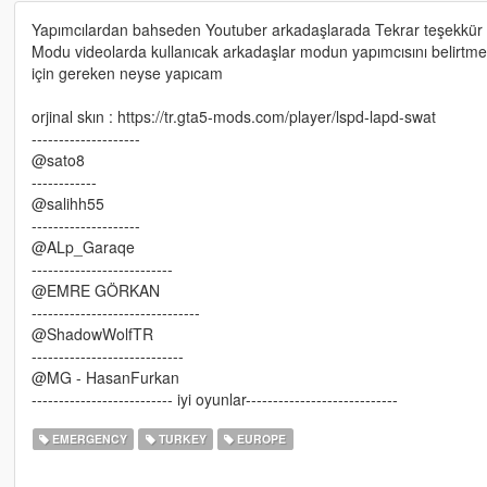
Yapımcılardan bahseden Youtuber arkadaşlarada Tekrar teşekkür
Modu videolarda kullanıcak arkadaşlar modun yapımcısını belirtmed
için gereken neyse yapıcam
orjinal skın : https://tr.gta5-mods.com/player/lspd-lapd-swat
--------------------
@sato8
------------
@salihh55
--------------------
@ALp_Garaqe
--------------------------
@EMRE GÖRKAN
-------------------------------
@ShadowWolfTR
----------------------------
@MG - HasanFurkan
-------------------------- iyi oyunlar----------------------------
EMERGENCY
TURKEY
EUROPE