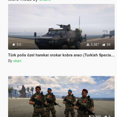
5.0
5,387
26
Türk polis özel harekat otokar kobra aracı (Turkish Special Forces)
By
okan
3,899
8