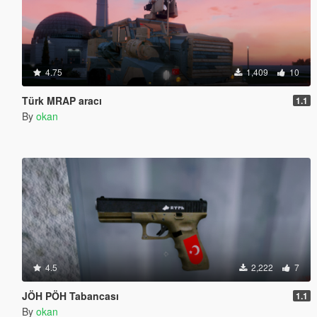
4.75
1,409
10
Türk MRAP aracı
1.1
By
okan
4.5
2,222
7
JÖH PÖH Tabancası
1.1
By
okan