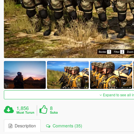
Expand to see all 
1,856
8
Muat Turun
Suka
Description
Comments (35)