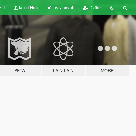
ent
Muat Naik
Log-masuk
Daftar
PETA
LAIN-LAIN
MORE