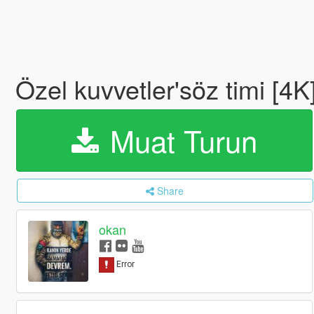
Özel kuvvetler'söz timi [4K
Muat Turun
Share
okan