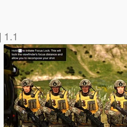
]
1.1