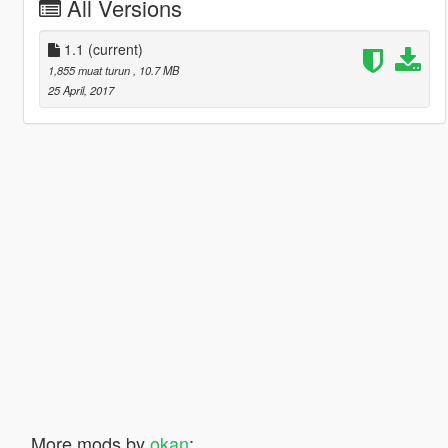
All Versions
1.1
(current)
1,855 muat turun
, 10.7 MB
25 April, 2017
More mods by
okan
: