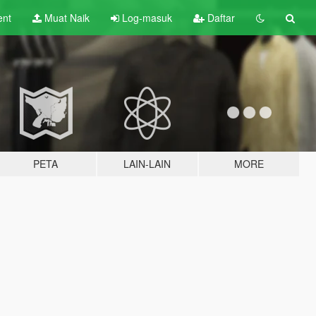
ent
Muat Naik
Log-masuk
Daftar
PETA
LAIN-LAIN
MORE