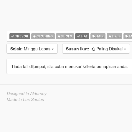
TREVOR
CLOTHING
SHOES
HAT
HAIR
EYES
T
Sejak:
Minggu Lepas
Susun ikut:
Paling Disukai
Tiada fail dijumpai, sila cuba menukar kriteria penapisan anda.
Designed in Alderney
Made in Los Santos