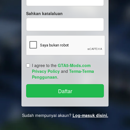
Sahkan katalaluan
I agree to the
GTA5-Mods.com
Privacy Policy
and
Terma-Terma
Penggunaan
.
Sudah mempunyai akaun?
Log-masuk disini.