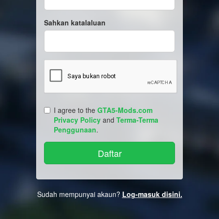
Sahkan katalaluan
I agree to the
GTA5-Mods.com
Privacy Policy
and
Terma-Terma
Penggunaan
.
Sudah mempunyai akaun?
Log-masuk disini.