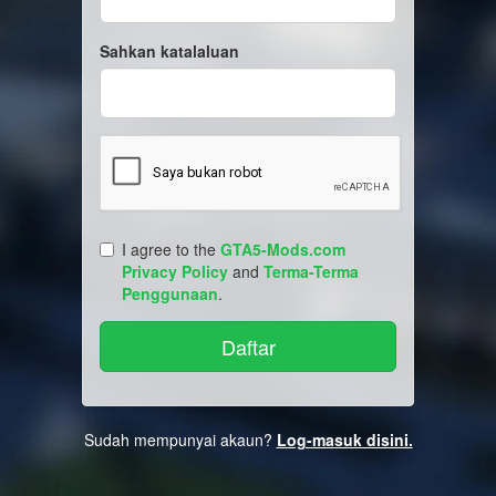
Sahkan katalaluan
I agree to the
GTA5-Mods.com
Privacy Policy
and
Terma-Terma
Penggunaan
.
Sudah mempunyai akaun?
Log-masuk disini.