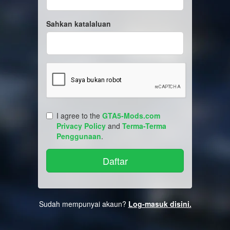
Sahkan katalaluan
I agree to the
GTA5-Mods.com
Privacy Policy
and
Terma-Terma
Penggunaan
.
Sudah mempunyai akaun?
Log-masuk disini.