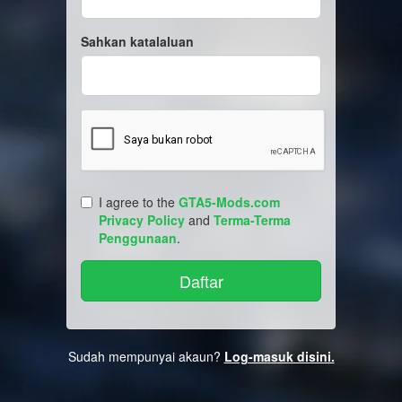
Sahkan katalaluan
I agree to the
GTA5-Mods.com
Privacy Policy
and
Terma-Terma
Penggunaan
.
Sudah mempunyai akaun?
Log-masuk disini.