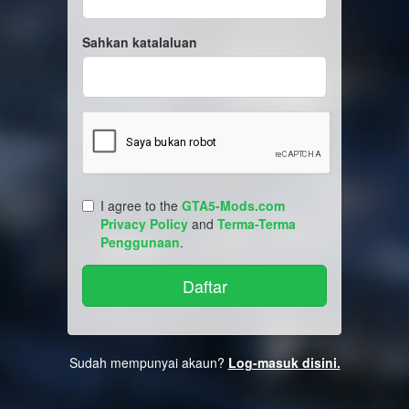
Sahkan katalaluan
I agree to the
GTA5-Mods.com
Privacy Policy
and
Terma-Terma
Penggunaan
.
Sudah mempunyai akaun?
Log-masuk disini.