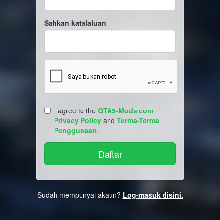
Sahkan katalaluan
I agree to the
GTA5-Mods.com
Privacy Policy
and
Terma-Terma
Penggunaan
.
Sudah mempunyai akaun?
Log-masuk disini.