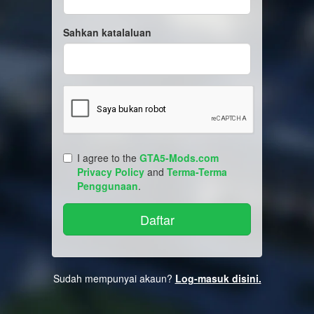
Sahkan katalaluan
I agree to the
GTA5-Mods.com
Privacy Policy
and
Terma-Terma
Penggunaan
.
Sudah mempunyai akaun?
Log-masuk disini.