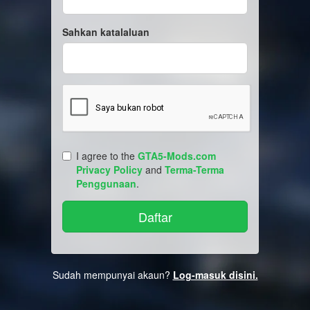
Sahkan katalaluan
I agree to the
GTA5-Mods.com
Privacy Policy
and
Terma-Terma
Penggunaan
.
Sudah mempunyai akaun?
Log-masuk disini.