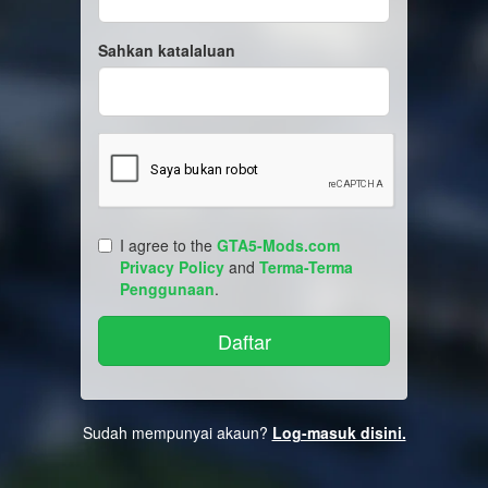
Sahkan katalaluan
I agree to the
GTA5-Mods.com
Privacy Policy
and
Terma-Terma
Penggunaan
.
Sudah mempunyai akaun?
Log-masuk disini.