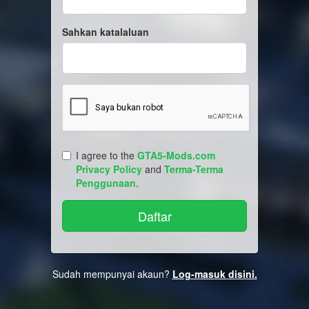
Sahkan katalaluan
I agree to the
GTA5-Mods.com
Privacy Policy
and
Terma-Terma
Penggunaan
.
Sudah mempunyai akaun?
Log-masuk disini.