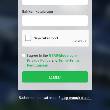
Sahkan katalaluan
I agree to the
GTA5-Mods.com
Privacy Policy
and
Terma-Terma
Penggunaan
.
Sudah mempunyai akaun?
Log-masuk disini.