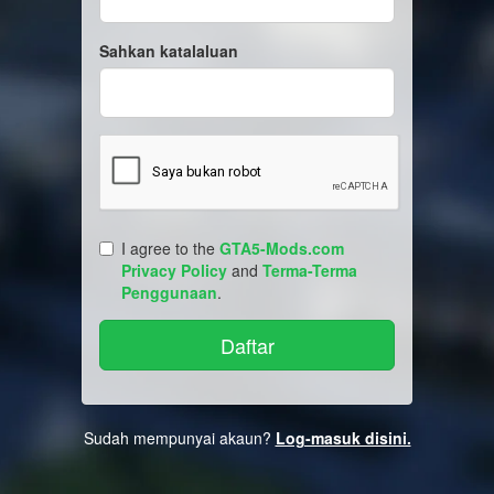
Sahkan katalaluan
I agree to the
GTA5-Mods.com
Privacy Policy
and
Terma-Terma
Penggunaan
.
Sudah mempunyai akaun?
Log-masuk disini.