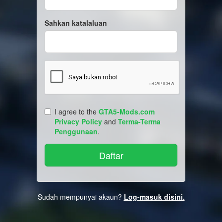
Sahkan katalaluan
I agree to the
GTA5-Mods.com
Privacy Policy
and
Terma-Terma
Penggunaan
.
Sudah mempunyai akaun?
Log-masuk disini.