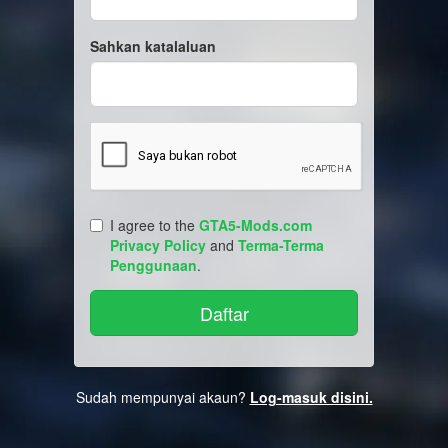
Sahkan katalaluan
I agree to the
GTA5-Mods.com
Privacy Policy
and
Terma-Terma
Penggunaan
.
Sudah mempunyai akaun?
Log-masuk disini.