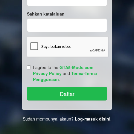
Sahkan katalaluan
I agree to the
GTA5-Mods.com
Privacy Policy
and
Terma-Terma
Penggunaan
.
Sudah mempunyai akaun?
Log-masuk disini.