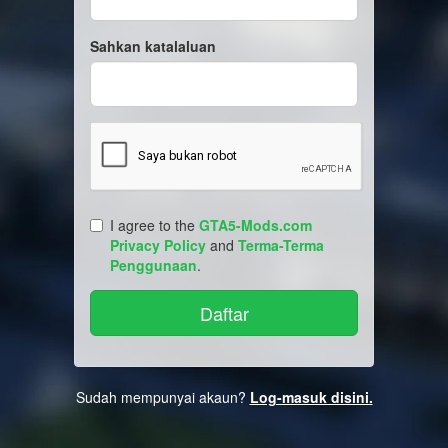
Sahkan katalaluan
I agree to the
GTA5-Mods.com
Privacy Policy
and
Terma-Terma
Penggunaan
.
Sudah mempunyai akaun?
Log-masuk disini.