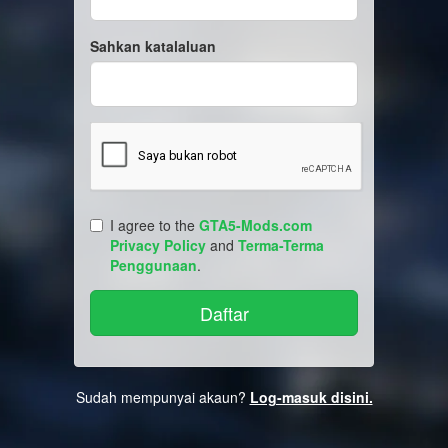
Sahkan katalaluan
I agree to the
GTA5-Mods.com
Privacy Policy
and
Terma-Terma
Penggunaan
.
Sudah mempunyai akaun?
Log-masuk disini.