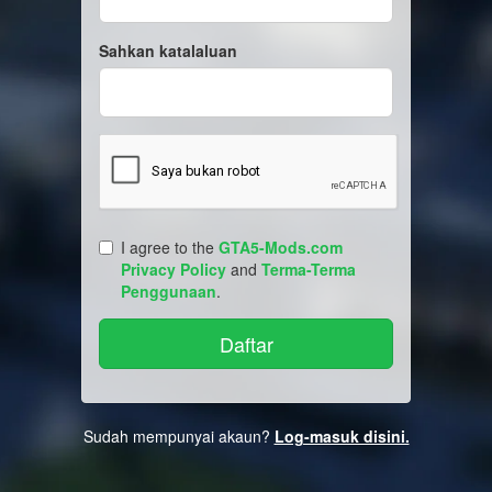
Sahkan katalaluan
I agree to the
GTA5-Mods.com
Privacy Policy
and
Terma-Terma
Penggunaan
.
Sudah mempunyai akaun?
Log-masuk disini.