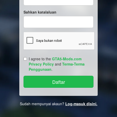
Sahkan katalaluan
I agree to the
GTA5-Mods.com
Privacy Policy
and
Terma-Terma
Penggunaan
.
Sudah mempunyai akaun?
Log-masuk disini.