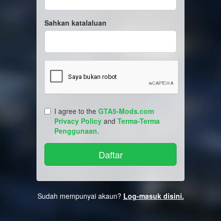
Sahkan katalaluan
I agree to the
GTA5-Mods.com
Privacy Policy
and
Terma-Terma
Penggunaan
.
Sudah mempunyai akaun?
Log-masuk disini.