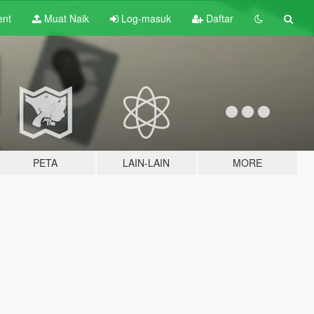
ent
Muat Naik
Log-masuk
Daftar
PETA
LAIN-LAIN
MORE