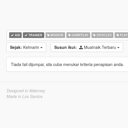
ASI
TRAINER
MISSION
GAMEPLAY
VEHICLES
PLAY
Sejak:
Kelmarin
Susun ikut:
Muatnaik Terbaru
Tiada fail dijumpai, sila cuba menukar kriteria penapisan anda.
Designed in Alderney
Made in Los Santos