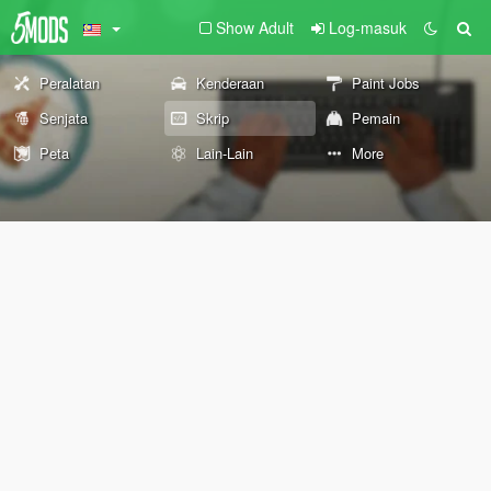
Show Adult
Log-masuk
Peralatan
Kenderaan
Paint Jobs
Senjata
Skrip
Pemain
Peta
Lain-Lain
More