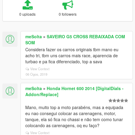
0 uploads
0 followers
meSolta
»
SAVEIRO G5 CROSS REBAIXADA COM
SOM
Considera fazer os carros originais tbm mano eu
acho tri, tbm uns carros mais race, aparencia de
turbao e pa fica diferenciado, top a sava
View Context
06 Ogos, 2019
meSolta
»
Honda Hornet 600 2014 [DigitalDials -
Addon/Replace]
Mano, muito top a moto parabéns, mas a equipada
eu nao consegui colocar as carenagens, motor,
tanque, ela só fica no chassi e não tem como tunar
colocando as carenagens, oq eu faço?
View Context