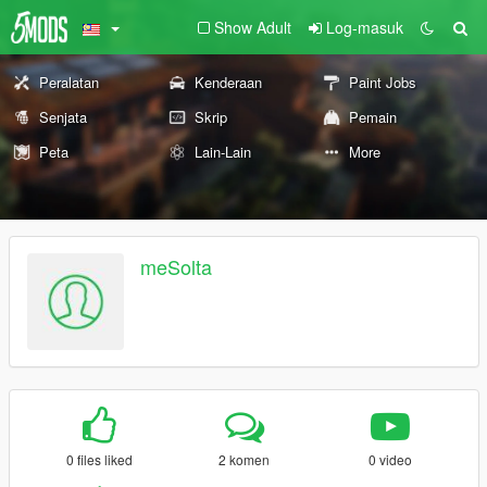
Show Adult
Log-masuk
Peralatan
Kenderaan
Paint Jobs
Senjata
Skrip
Pemain
Peta
Lain-Lain
More
meSolta
0 files liked
2 komen
0 video