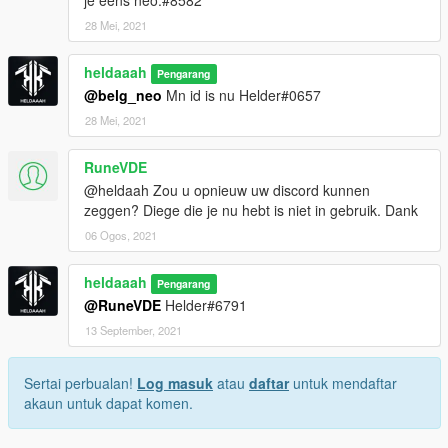
je eens neo.#8582
28 Mei, 2021
heldaaah
Pengarang
@belg_neo
Mn id is nu Helder#0657
28 Mei, 2021
RuneVDE
@heldaah Zou u opnieuw uw discord kunnen
zeggen? Diege die je nu hebt is niet in gebruik. Dank
06 Ogos, 2021
heldaaah
Pengarang
@RuneVDE
Helder#6791
13 September, 2021
Sertai perbualan!
Log masuk
atau
daftar
untuk mendaftar
akaun untuk dapat komen.