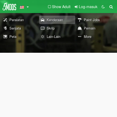
Show Adult
Log-masuk
Peralatan
Kenderaan
Paint Jobs
Senjata
Skrip
Pemain
Peta
Lain-Lain
More