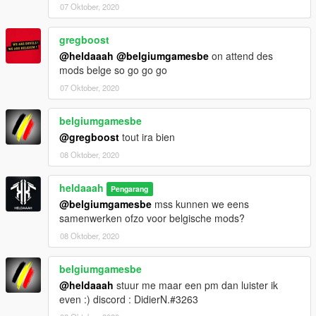
07 Oktober, 2020
gregboost
@heldaaah
@belgiumgamesbe
on attend des
mods belge so go go go
07 Oktober, 2020
belgiumgamesbe
@gregboost
tout ira bien
08 Oktober, 2020
heldaaah
Pengarang
@belgiumgamesbe
mss kunnen we eens
samenwerken ofzo voor belgische mods?
08 Oktober, 2020
belgiumgamesbe
@heldaaah
stuur me maar een pm dan luister ik
even :) discord : DidierN.#3263