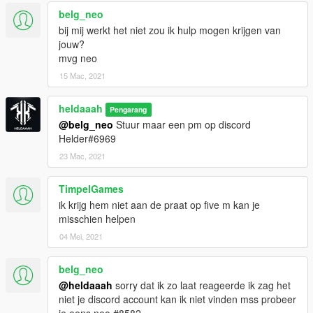
belg_neo
bij mij werkt het niet zou ik hulp mogen krijgen van
jouw?
mvg neo
15 Mac, 2021
heldaaah
Pengarang
@belg_neo
Stuur maar een pm op discord
Helder#6969
23 Mac, 2021
TimpelGames
ik krijg hem niet aan de praat op five m kan je
misschien helpen
04 Mei, 2021
belg_neo
@heldaaah
sorry dat ik zo laat reageerde ik zag het
niet je discord account kan ik niet vinden mss probeer