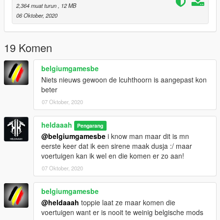
2,364 muat turun
, 12 MB
06 Oktober, 2020
19 Komen
belgiumgamesbe
Niets nieuws gewoon de lcuhthoorn is aangepast kon
beter
07 Oktober, 2020
heldaaah
Pengarang
@belgiumgamesbe
i know man maar dit is mn
eerste keer dat ik een sirene maak dusja :/ maar
voertuigen kan ik wel en die komen er zo aan!
07 Oktober, 2020
belgiumgamesbe
@heldaaah
toppie laat ze maar komen die
voertuigen want er is nooit te weinig belgische mods