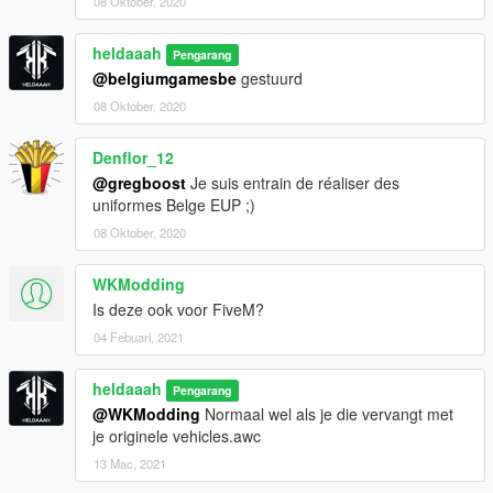
08 Oktober, 2020
heldaaah
Pengarang
@belgiumgamesbe
gestuurd
08 Oktober, 2020
Denflor_12
@gregboost
Je suis entrain de réaliser des
uniformes Belge EUP ;)
08 Oktober, 2020
WKModding
Is deze ook voor FiveM?
04 Febuari, 2021
heldaaah
Pengarang
@WKModding
Normaal wel als je die vervangt met
je originele vehicles.awc
13 Mac, 2021