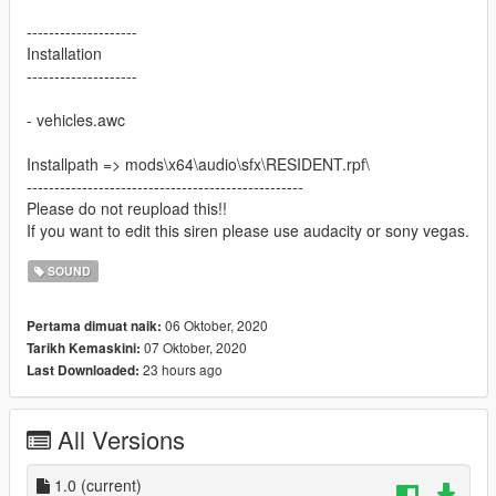
--------------------
Installation
--------------------
- vehicles.awc
Installpath => mods\x64\audio\sfx\RESIDENT.rpf\
--------------------------------------------------
Please do not reupload this!!
If you want to edit this siren please use audacity or sony vegas.
SOUND
06 Oktober, 2020
Pertama dimuat naik:
07 Oktober, 2020
Tarikh Kemaskini:
23 hours ago
Last Downloaded:
All Versions
1.0
(current)