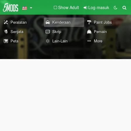
Show Adult
Log-masuk
Peralatan
Kenderaan
Paint Jobs
Senjata
Skrip
Pemain
Peta
Lain-Lain
More