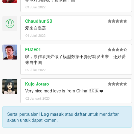
03 Julai, 2022
ChaudhuriSB
爱来自瓷器
04 Julai, 2022
FUZE01
唉，原作者摆烂做了模型数据不弄好就发出来，还好爱
来自中国
05 Julai, 2022
Kujo Jotaro
Very nice mod love is from China!!!🇨🇳❤️
02 Januari, 2023
Sertai perbualan!
Log masuk
atau
daftar
untuk mendaftar
akaun untuk dapat komen.