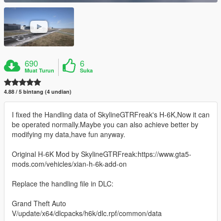
690
6
Muat Turun
Suka
4.88 / 5 bintang (4 undian)
I fixed the Handling data of SkylineGTRFreak's H-6K,Now it can
be operated normally.Maybe you can also achieve better by
modifying my data,have fun anyway.
Original H-6K Mod by SkylineGTRFreak:https://www.gta5-
mods.com/vehicles/xian-h-6k-add-on
Replace the handling file in DLC:
Grand Theft Auto
V/update/x64/dlcpacks/h6k/dlc.rpf/common/data