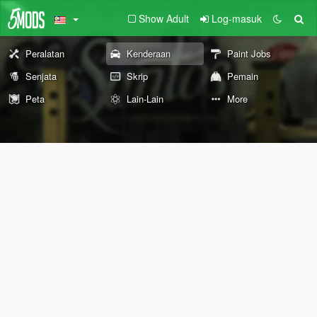
Show Adult
Log-masuk
Peralatan
Kenderaan
Paint Jobs
Senjata
Skrip
Pemain
Peta
Lain-Lain
More