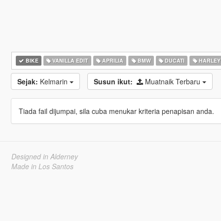
BIKE
VANILLA EDIT
APRILIA
BMW
DUCATI
HARLEY
Sejak:
Kelmarin
Susun ikut:
Muatnaik Terbaru
Tiada fail dijumpai, sila cuba menukar kriteria penapisan anda.
Designed in Alderney
Made in Los Santos