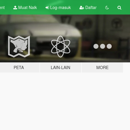
ent
Muat Naik
Log-masuk
Daftar
PETA
LAIN-LAIN
MORE