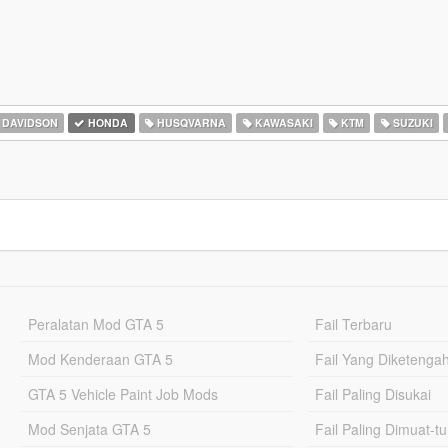
 DAVIDSON
HONDA
HUSQVARNA
KAWASAKI
KTM
SUZUKI
Peralatan Mod GTA 5
Fail Terbaru
Mod Kenderaan GTA 5
Fail Yang Diketenga
GTA 5 Vehicle Paint Job Mods
Fail Paling Disukai
Mod Senjata GTA 5
Fail Paling Dimuat-t