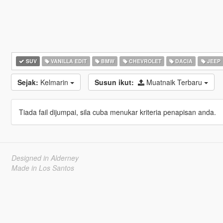
SUV
VANILLA EDIT
BMW
CHEVROLET
DACIA
JEEP
Sejak:
Kelmarin
Susun ikut:
Muatnaik Terbaru
Tiada fail dijumpai, sila cuba menukar kriteria penapisan anda.
Designed in Alderney
Made in Los Santos