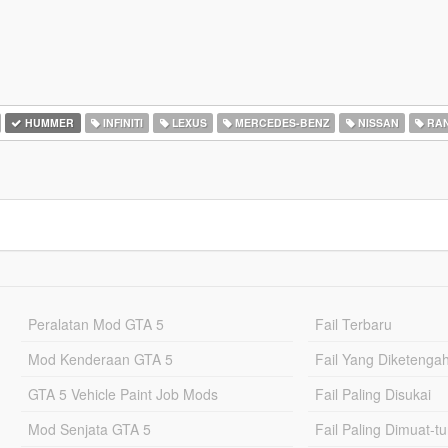
HUMMER
INFINITI
LEXUS
MERCEDES-BENZ
NISSAN
RAN
Peralatan Mod GTA 5
Fail Terbaru
Mod Kenderaan GTA 5
Fail Yang Diketenga
GTA 5 Vehicle Paint Job Mods
Fail Paling Disukai
Mod Senjata GTA 5
Fail Paling Dimuat-t