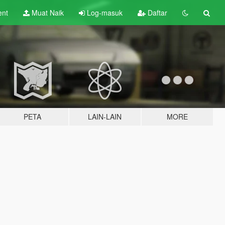
ent
Muat Naik
Log-masuk
Daftar
PETA
LAIN-LAIN
MORE