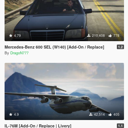
4.79
210,408
778
Mercedes-Benz 600 SEL (W140) [Add-On / Replace]
1.2
By
DragoN777
4.9
42,514
405
IL-76M [Add-On / Replace | Livery]
1.1