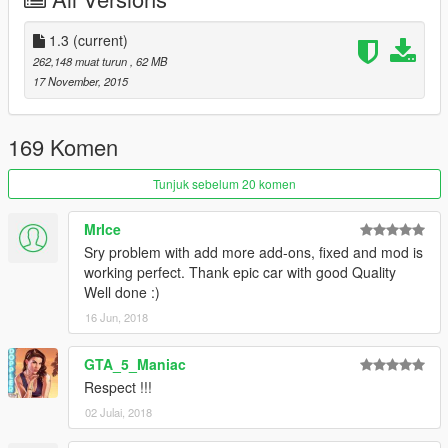
thanks to
darewnoo
)
Fixed incorrect display of broken glass / Исправлено
некорректное отображение разбитых стекл
1.3
(current)
Minor fixes / Мелкие исправления.
262,148 muat turun
, 62 MB
17 November, 2015
Changes in version 1.3: / Изменения в версии 1.3:
Added Low-poly Lods( for optimization purposes) /
169 Komen
Добавлены Low-poly лоды( в целях оптимизации);
Tunjuk sebelum 20 komen
MrIce
Sry problem with add more add-ons, fixed and mod is
working perfect. Thank epic car with good Quality
Well done :)
16 Jun, 2018
GTA_5_Maniac
Respect !!!
02 Julai, 2018