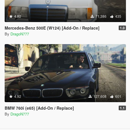
4.82
71,386
435
Mercedes-Benz 500E (W124) [Add-On / Replace]
1.0
By
DragoN777
4.92
127,608
601
BMW 760i (e65) [Add-On / Replace]
1.1
By
DragoN777