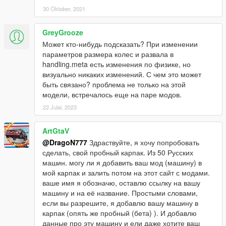
30 Oktober, 2021
GreyGrooze
Может кто-нибудь подсказать? При изменении
параметров размера колес и развала в
handling.meta есть изменения по физике, но
визуально никаких изменений. С чем это может
быть связано? проблема не только на этой
модели, встречалось еще на паре модов.
22 Julai, 2023
ArtGtaV
@DragoN777
Здраствуйте, я хочу попробовать
сделать, свой пробный карпак. Из 50 Русских
машин. могу ли я добавить ваш мод (машину) в
мой карпак и залить потом на этот сайт с модами.
ваше имя я обозначю, оставлю ссылку на вашу
машину и на её название. Простыми словами,
если вы разрешите, я добавлю вашу машину в
карпак (опять же пробный (бета) ). И добавлю
данные про эту машину и ели даже хотите ваш