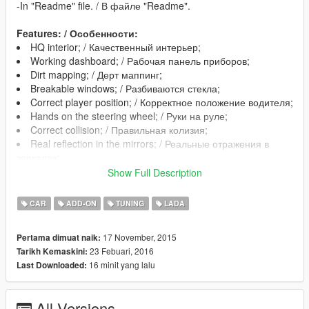
-In "Readme" file. / В файле "Readme".
Features: / Особенности:
HQ interior; / Качественный интерьер;
Working dashboard; / Рабочая панель приборов;
Dirt mapping; / Дерт маппинг;
Breakable windows; / Разбиваются стекла;
Correct player position; / Корректное положение водителя;
Hands on the steering wheel; / Руки на руле;
Correct collision; / Правильная колизия;
Real reflection in the mirrors; / Реальные отражения в
зеркалах;
Tuning / Имеется тюнинг
Show Full Description
CAR
ADD-ON
TUNING
LADA
Changes in version 1.1: / Изменения в версии 1.1:
Fixed rear lights / Исправлена работа задней оптики
17 November, 2015
Pertama dimuat naik:
23 Febuari, 2016
Tarikh Kemaskini:
16 minit yang lalu
Last Downloaded:
Changes in version 1.2: / Изменения в версии 1.2:
Fixed the missing of tuning in the Add-on version /
Исправлено отсутствие тюнинга в Адд-он версии(special
All Versions