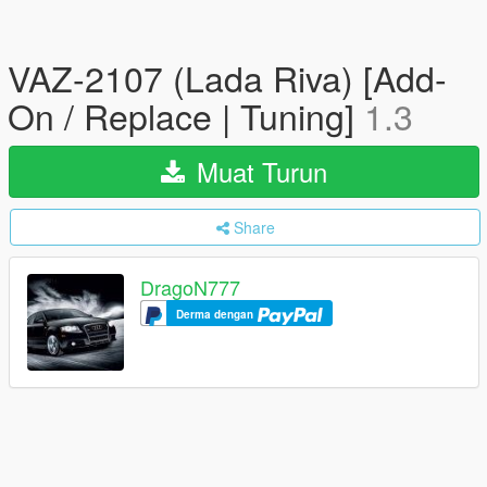
VAZ-2107 (Lada Riva) [Add-
On / Replace | Tuning]
1.3
Muat Turun
Share
DragoN777
Derma dengan