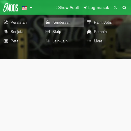
Show Adult
Log-masuk
Peralatan
Kenderaan
Paint Jobs
Senjata
Skrip
Pemain
Peta
Lain-Lain
More