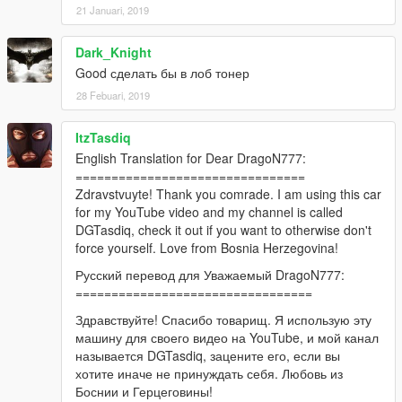
21 Januari, 2019
Dark_Knight
Good сделать бы в лоб тонер
28 Febuari, 2019
ItzTasdiq
English Translation for Dear DragoN777:
================================
Zdravstvuyte! Thank you comrade. I am using this car
for my YouTube video and my channel is called
DGTasdiq, check it out if you want to otherwise don't
force yourself. Love from Bosnia Herzegovina!
Русский перевод для Уважаемый DragoN777:
=================================
Здравствуйте! Спасибо товарищ. Я использую эту
машину для своего видео на YouTube, и мой канал
называется DGTasdiq, зацените его, если вы
хотите иначе не принуждать себя. Любовь из
Боснии и Герцеговины!