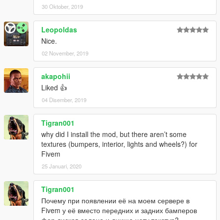
30 Oktober, 2019
Leopoldas
Nice.
02 November, 2019
akapohii
Liked 👍
04 Disember, 2019
Tigran001
why did I install the mod, but there aren’t some
textures (bumpers, interior, lights and wheels?) for
Fivem
25 Januari, 2020
Tigran001
Почему при появлении её на моем сервере в
Fivem у её вместо передних и задних бамперов