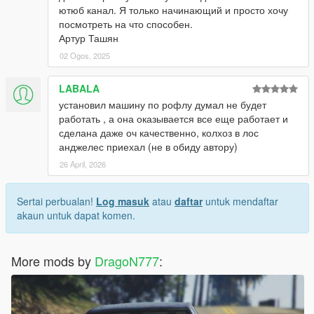
ютюб канал. Я только начинающий и просто хочу
посмотреть на что способен.
Артур Ташян
02 Ogos, 2025
LABALA
установил машину по рофлу думал не будет
работать , а она оказывается все еще работает и
сделана даже оч качественно, колхоз в лос
анджелес приехал (не в обиду автору)
26 April, 2026
Sertai perbualan!
Log masuk
atau
daftar
untuk mendaftar
akaun untuk dapat komen.
More mods by
DragoN777
: