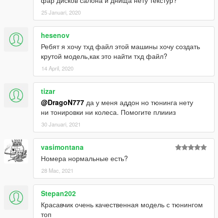
фар дисков салона и днища нету текстур?
25 Januari, 2020
hesenov
Ребят я хочу тхд файл этой машины хочу создать
крутой модель,как это найти тхд файл?
14 April, 2020
tizar
@DragoN777
да у меня аддон но тюнинга нету
ни тонировки ни колеса. Помогите плиииз
30 Januari, 2021
vasimontana
Номера нормальные есть?
28 Mac, 2021
Stepan202
Красавчик очень качественная модель с тюнингом
топ