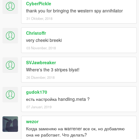
CyberPickle
thank you for bringing the western spy annihilator
31 Oktober, 2018
Christoffr
very cheeki breeki
03 November, 2018
SVJawbreaker
Where's the 3 stripes blyat!
26 Disember, 2018
gudok170
есть настройка handling.meta ?
07 Januari, 2019
wezor
Когда заменяю на warrener все ок, но добавляю
она не работает. Что делать?