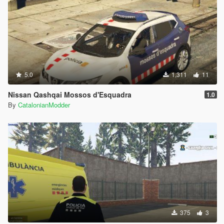
5.0
1,311
11
Nissan Qashqai Mossos d'Esquadra
1.0
By
CatalonianModder
375
3