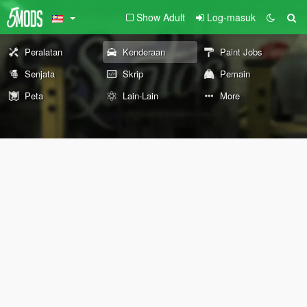
Show Adult
Log-masuk
Peralatan
Kenderaan
Paint Jobs
Senjata
Skrip
Pemain
Peta
Lain-Lain
More