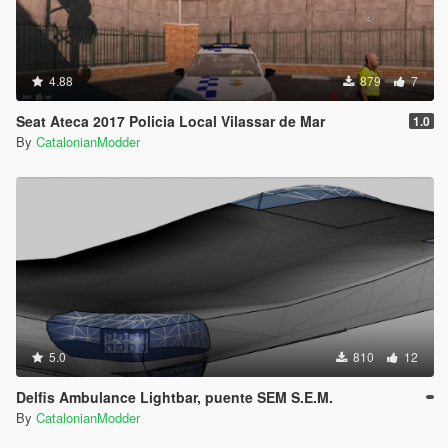
4.88
879
7
Seat Ateca 2017 Policia Local Vilassar de Mar
1.0
By
CatalonianModder
5.0
810
12
Delfis Ambulance Lightbar, puente SEM S.E.M.
By
CatalonianModder