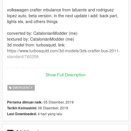
volkswagen crafter mbulance from lafuente and rodriguez
lopez auto, beta version, in the next update i add: back part,
lights els, and others things
converted by: CatalonianModder (me)
textured by: CatalonianModder (me)
3d model from: turbosquid, link:
https://www.turbosquid.com/3d-models/3ds-crafter-bus-2011-
standard/760258
Model: Volkswagen Crafter
year: 2011
Show Full Description
how to Install:
EMERGENCY
install with openIV in here:
05 Disember, 2019
Pertama dimuat naik:
Grand Theft Auto V\mods\x64e.rpf\levels\gta5\vehicles.rpf\
06 Disember, 2019
Tarikh Kemaskini:
4 hari yang lalu
Last Downloaded:
Thanks for your download