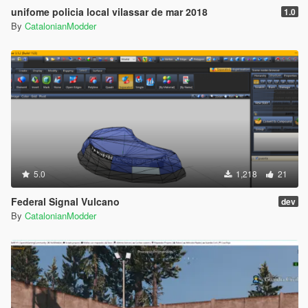
unifome policia local vilassar de mar 2018
1.0
By
CatalonianModder
5.0
1,218
21
Federal Signal Vulcano
dev
By
CatalonianModder