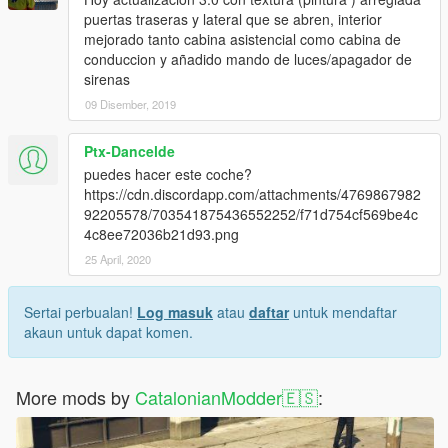
puertas traseras y lateral que se abren, interior
mejorado tanto cabina asistencial como cabina de
conduccion y añadido mando de luces/apagador de
sirenas
09 Disember, 2019
Ptx-Dancelde
puedes hacer este coche?
https://cdn.discordapp.com/attachments/4769867982
92205578/703541875436552252/f71d754cf569be4c
4c8ee72036b21d93.png
25 April, 2020
Sertai perbualan!
Log masuk
atau
daftar
untuk mendaftar
akaun untuk dapat komen.
More mods by
CatalonianModder🇪🇸
: