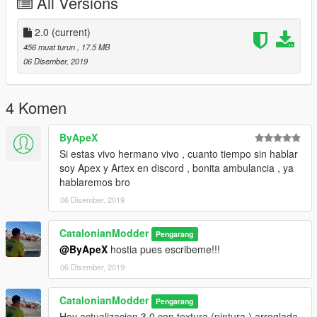
All Versions
2.0
(current)
456 muat turun
, 17.5 MB
06 Disember, 2019
4 Komen
ByApeX
Si estas vivo hermano vivo , cuanto tiempo sin hablar
soy Apex y Artex en discord , bonita ambulancia , ya
hablaremos bro
06 Disember, 2019
CatalonianModder
Pengarang
@ByApeX
hostia pues escribeme!!!
06 Disember, 2019
CatalonianModder
Pengarang
Hoy actualizacion 3.0 con textura (pintura ) arreglada