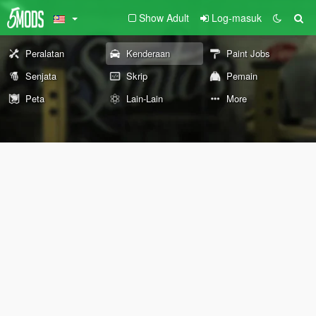
Show Adult
Log-masuk
Peralatan
Kenderaan
Paint Jobs
Senjata
Skrip
Pemain
Peta
Lain-Lain
More