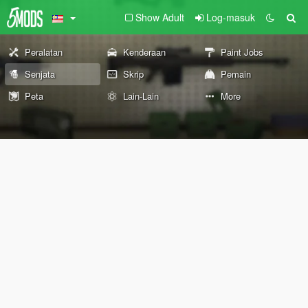
Show Adult
Log-masuk
Peralatan
Kenderaan
Paint Jobs
Senjata
Skrip
Pemain
Peta
Lain-Lain
More