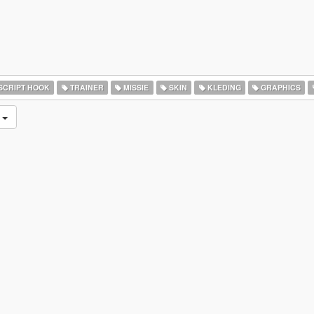
SCRIPT HOOK
TRAINER
MISSIE
SKIN
KLEDING
GRAPHICS
d