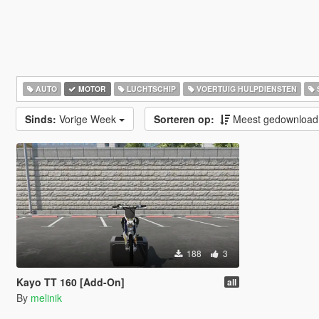
AUTO
MOTOR
LUCHTSCHIP
VOERTUIG HULPDIENSTEN
Sinds:
Vorige Week
Sorteren op:
Meest gedownloa
188
3
Kayo TT 160 [Add-On]
all
By
melinik