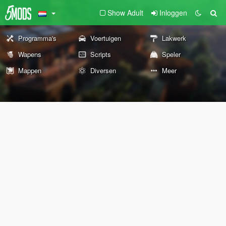
Show Adult
Inloggen
Programma's
Voertuigen
Lakwerk
Wapens
Scripts
Speler
Mappen
Diversen
Meer