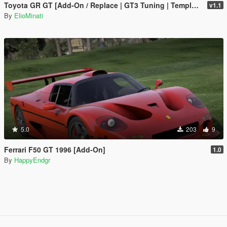
Toyota GR GT [Add-On / Replace | GT3 Tuning | Template | LODS]
v1.1
By
ElioMinati
5.0
203
9
Ferrari F50 GT 1996 [Add-On]
1.0
By
HappyEndgr