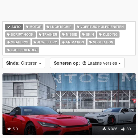
AUTO
MOTOR
LUCHTSCHIP
VOERTUIG HULPDIENSTEN
SCRIPT HOOK
TRAINER
MISSIE
SKIN
KLEDING
GRAPHICS
JEWELLERY
ANIMATION
VEGETATION
LORE FRIENDLY
Sinds:
Gisteren
Sorteren op:
Laatste versies
5.0
6.326
89