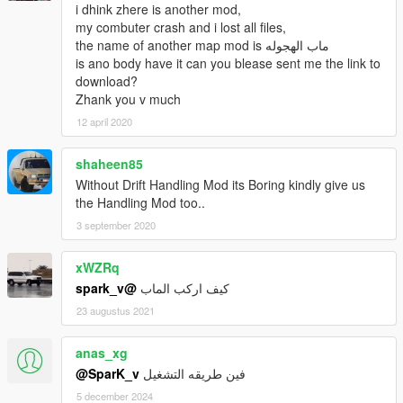
i dhink zhere is another mod,
my combuter crash and i lost all files,
the name of another map mod is ماب الهجوله
is ano body have it can you blease sent me the link to
download?
Zhank you v much
12 april 2020
shaheen85
Without Drift Handling Mod its Boring kindly give us
the Handling Mod too..
3 september 2020
xWZRq
@spark_v
كيف اركب الماب
23 augustus 2021
anas_xg
@SparK_v
فين طريقه التشغيل
5 december 2024