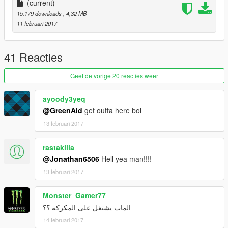
(current)
15.179 downloads
, 4,32 MB
11 februari 2017
41 Reacties
Geef de vorige 20 reacties weer
ayoody3yeq
@GreenAid
get outta here boi
13 februari 2017
rastakilla
@Jonathan6506
Hell yea man!!!!
13 februari 2017
Monster_Gamer77
الماب يشتغل على المكركة ؟؟
14 februari 2017