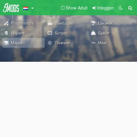
Show Adult
Inloggen
Programma's
Voertuigen
Lakwerk
Wapens
Scripts
Speler
Mappen
Diversen
Meer