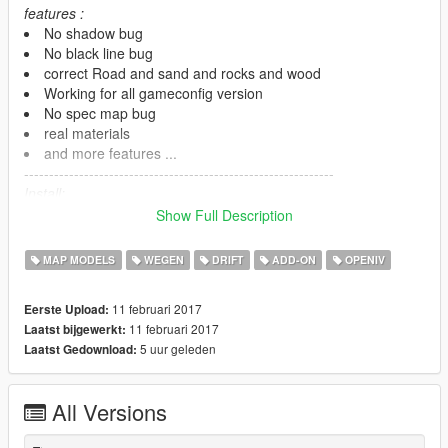
features :
No shadow bug
No black line bug
correct Road and sand and rocks and wood
Working for all gameconfig version
No spec map bug
real materials
and more features ...
--------------------------------------------------------------
Install:
in video
Show Full Description
--------------------------------------------------------------
Have fun ^_^
MAP MODELS
WEGEN
DRIFT
ADD-ON
OPENIV
11 februari 2017
Eerste Upload:
11 februari 2017
Laatst bijgewerkt:
5 uur geleden
Laatst Gedownload:
All Versions