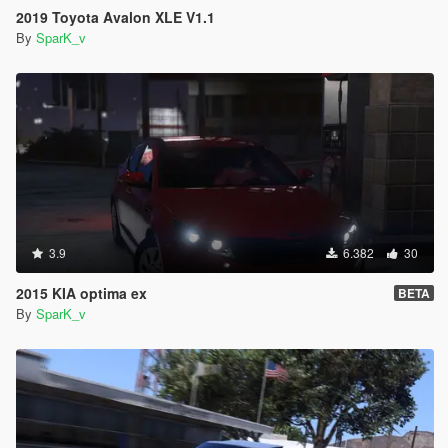
2019 Toyota Avalon XLE V1.1
By
SparK_v
3.9
6.382
30
2015 KIA optima ex
BETA
By
SparK_v