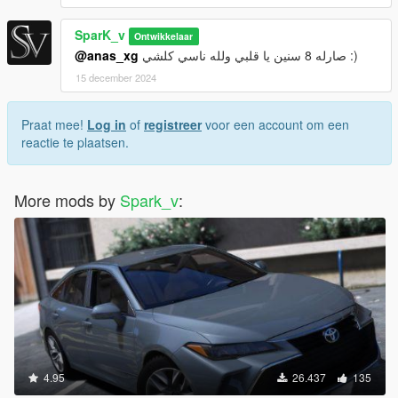
SparK_v
Ontwikkelaar
@anas_xg
صارله 8 سنين يا قلبي ولله ناسي كلشي :)
15 december 2024
Praat mee!
Log in
of
registreer
voor een account om een
reactie te plaatsen.
More mods by
Spark_v
:
4.95
26.437
135