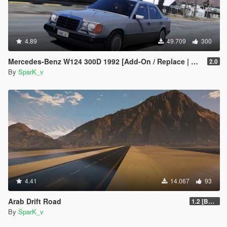
4.89
49.709
300
Mercedes-Benz W124 300D 1992 [Add-On / Replace | Animated | LODs | Extras]
2.0
By
SparK_v
4.41
14.067
93
Arab Drift Road
1.2 [BETA]
By
SparK_v