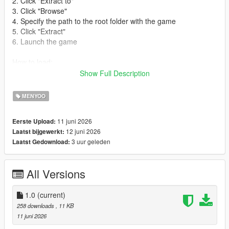
2. Click "Extract to"
3. Click "Browse"
4. Specify the path to the root folder with the game
5. Click "Extract"
6. Launch the game
How to load:
Show Full Description
1. Open Menyoo Trainer (Default F8)
2. Go to Object Spooner
MENYOO
3. Go to Manage Saved Files
4. Load iaaoffice.xml
11 juni 2026
Eerste Upload:
12 juni 2026
Laatst bijgewerkt:
3 uur geleden
Laatst Gedownload:
All Versions
1.0
(current)
258 downloads
, 11 KB
11 juni 2026