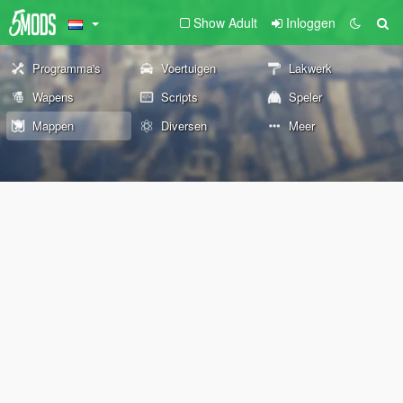
Show Adult
Inloggen
Programma's
Voertuigen
Lakwerk
Wapens
Scripts
Speler
Mappen
Diversen
Meer