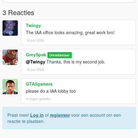
3 Reacties
Twingy
The IAA office looks amazing, great work bro!
16 juni 2026
GreySpak
Ontwikkelaar
@Twingy
Thanks, this is my second job.
18 juni 2026
GTA5gamers
please do a IAA lobby too
4 dagen geleden
Praat mee!
Log in
of
registreer
voor een account om een
reactie te plaatsen.